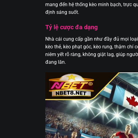
mang đến hệ thống kèo minh bạch, trực qua
Lời kết
định sáng suốt.
Tỷ lệ cược đa dạng
Nhà cái cung cấp gần như đầy đủ mọi loại 
kèo thẻ, kèo phạt góc, kèo rung, thậm chí
niêm yết rõ ràng, không giật lag, giúp ngườ
đang lăn.