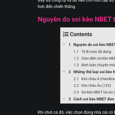
đầy đủ công cụ và dữ liệu cho mọi cấp độ n
hơn đến chiến thắng.
Nguyên do soi kèo NBET t
Contents
Nguyên do soi kèo NBET
Tỷ lệ cược đa dạng
Giao diện soi kèo NB
Bình luận chuyên mô
Những thể loại soi kèo 
Kèo châu Á (Handica
Kèo châu Âu (1X2)
Soi kèo NBET tài xỉu
Cách soi kèo NBET đơn 
Nắm nguyên tắc đọc
Khi chơi cá độ, việc chọn đúng nhà cái có 
Đọc biến động kèo