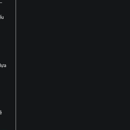
 –
ểu
 lựa
ễ