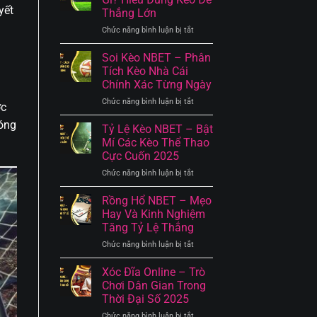
–
Độ
yết
Thắng Lớn
Tổng
Từ
ở
Chức năng bình luận bị tắt
Hợp
Đường
Kèo
Hình
Đua
Xiên
Thức
Tốc
Soi Kèo NBET – Phân
Bóng
Chơi
Độ
Tích Kèo Nhà Cái
Đá
Cược
Chính Xác Từng Ngày
Là
Kịch
ở
Chức năng bình luận bị tắt
Gì?
Tính
ợc
Soi
Hiểu
bóng
Kèo
Đúng
Tỷ Lệ Kèo NBET – Bật
NBET
Kèo
Mí Các Kèo Thể Thao
–
Để
Cực Cuốn 2025
Phân
Thắng
ở
Chức năng bình luận bị tắt
Tích
Lớn
Tỷ
Kèo
Lệ
Nhà
Rồng Hổ NBET – Mẹo
Kèo
Cái
Hay Và Kinh Nghiệm
NBET
Chính
Tăng Tỷ Lệ Thắng
–
Xác
ở
Chức năng bình luận bị tắt
Bật
Từng
Rồng
Mí
Ngày
Hổ
Các
Xóc Đĩa Online – Trò
NBET
Kèo
Chơi Dân Gian Trong
–
Thể
Thời Đại Số 2025
Mẹo
Thao
ở
Chức năng bình luận bị tắt
Hay
Cực