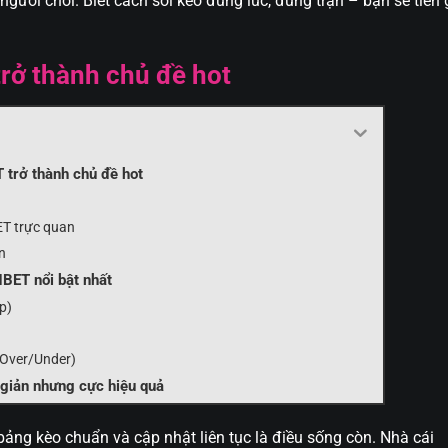
gười chơi. Biết cách soi kèo đúng lúc, đúng trận – bạn sẽ tiến
rở thành chủ đề hot
 trở thành chủ đề hot
ET trực quan
n
NBET nổi bật nhất
p)
 (Over/Under)
giản nhưng cực hiệu quả
 kèo
bảng kèo chuẩn và cập nhật liên tục là điều sống còn. Nhà cái