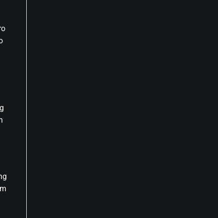
ro
o
ng
n
ng
ểm