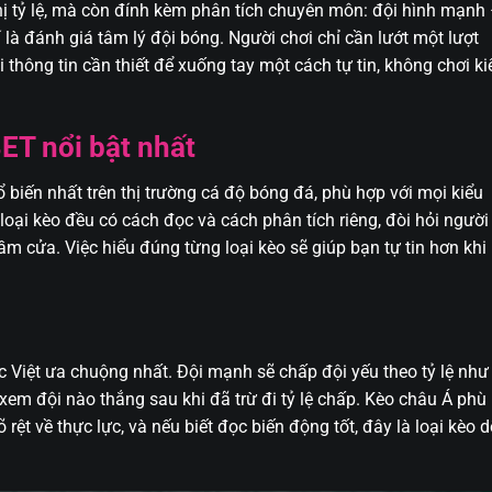
hị tỷ lệ, mà còn đính kèm phân tích chuyên môn: đội hình mạnh
hí là đánh giá tâm lý đội bóng. Người chơi chỉ cần lướt một lượt
thông tin cần thiết để xuống tay một cách tự tin, không chơi ki
ET nổi bật nhất
biến nhất trên thị trường cá độ bóng đá, phù hợp với mọi kiểu
loại kèo đều có cách đọc và cách phân tích riêng, đòi hỏi người
m cửa. Việc hiểu đúng từng loại kèo sẽ giúp bạn tự tin hơn khi
 Việt ưa chuộng nhất. Đội mạnh sẽ chấp đội yếu theo tỷ lệ như
 xem đội nào thắng sau khi đã trừ đi tỷ lệ chấp. Kèo châu Á phù
rệt về thực lực, và nếu biết đọc biến động tốt, đây là loại kèo d