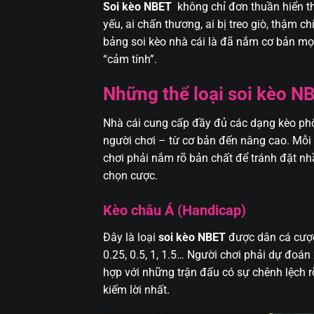
Soi kèo NBET
không chỉ đơn thuần hiển t
yếu, ai chấn thương, ai bị treo giò, thậm c
bảng soi kèo nhà cái là đã nắm cơ bản mọi 
“cảm tính”.
Những thể loại soi kèo NB
Nhà cái cung cấp đầy đủ các dạng kèo phổ 
người chơi – từ cơ bản đến nâng cao. Mỗi 
chơi phải nắm rõ bản chất để tránh đặt nhầ
chọn cược.
Kèo châu Á (Handicap)
Đây là loại
soi kèo NBET
được dân cá cược
0.25, 0.5, 1, 1.5… Người chơi phải dự đoán
hợp với những trận đấu có sự chênh lệch rõ 
kiếm lời nhất.