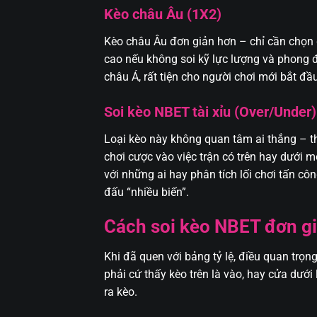
Kèo châu Âu (1X2)
Kèo châu Âu đơn giản hơn – chỉ cần chọn đ
cao nếu không soi kỹ lực lượng và phong đ
châu Á, rất tiện cho người chơi mới bắt đầ
Soi kèo NBET tài xỉu (Over/Under)
Loại kèo này không quan tâm ai thắng – t
chơi cược vào việc trận có trên hay dưới m
với những ai hay phân tích lối chơi tấn c
đấu “nhiều biến”.
Cách soi kèo NBET đơn g
Khi đã quen với bảng tỷ lệ, điều quan tr
phải cứ thấy kèo trên là vào, hay cửa dưới
ra kèo.