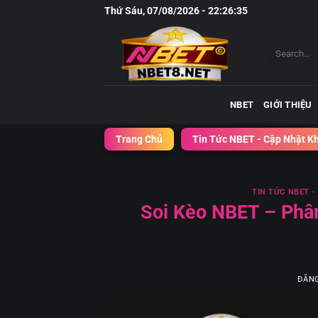
Bỏ
Thứ Sáu, 07/08/2026 - 22:26:37
qua
nội
dung
NBET
GIỚI THIỆU
Trang Chủ
Tin Tức NBET - Cập Nhật K
TIN TỨC NBET -
Soi Kèo NBET – Phân
ĐĂN