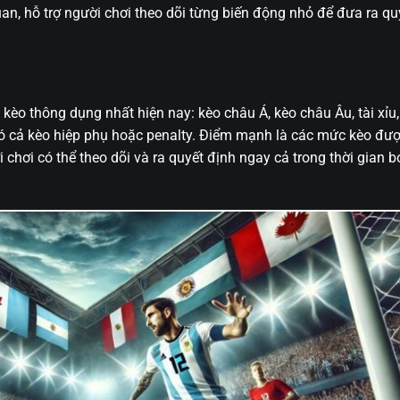
n, hỗ trợ người chơi theo dõi từng biến động nhỏ để đưa ra qu
kèo thông dụng nhất hiện nay: kèo châu Á, kèo châu Âu, tài xỉu,
 có cả kèo hiệp phụ hoặc penalty. Điểm mạnh là các mức kèo đư
i chơi có thể theo dõi và ra quyết định ngay cả trong thời gian 